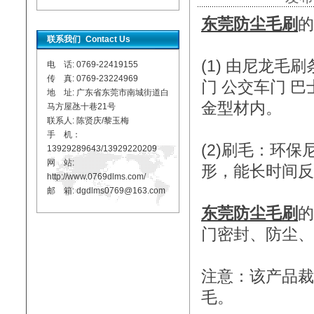
东莞防尘毛刷
的
联系我们
Contact Us
(1) 由尼龙毛
电 话: 0769-22419155
传 真: 0769-23224969
门 公交车门 
地 址: 广东省东莞市南城街道白
金型材内。
马方屋氹十巷21号
联系人: 陈贤庆/黎玉梅
手 机：
(2)刷毛：环
13929289643/13929220209
网 站:
形，能长时间反
http://www.0769dlms.com/
邮 箱: dgdlms0769@163.com
东莞防尘毛刷
的
门密封、防尘、
注意：该产品裁
毛。