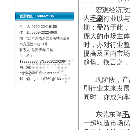
宏观经济政策
联系我们
Contact Us
内
毛刷
行业以与
期；受益于此，
电 话: 0769-22419155
传 真: 0769-23224969
庞大的市场主体
地 址: 广东省东莞市南城街道白
时，亦对行业整
马方屋氹十巷21号
联系人: 陈贤庆/黎玉梅
提高及国内市场
手 机：
趋势。换言之，
13929289643/13929220209
网 站:
http://www.0769dlms.com/
现阶段，产品
邮 箱: dgdlms0769@163.com
刷行业未来发展
同时，亦成为掌
东莞东隆
毛
一起铸造市场优