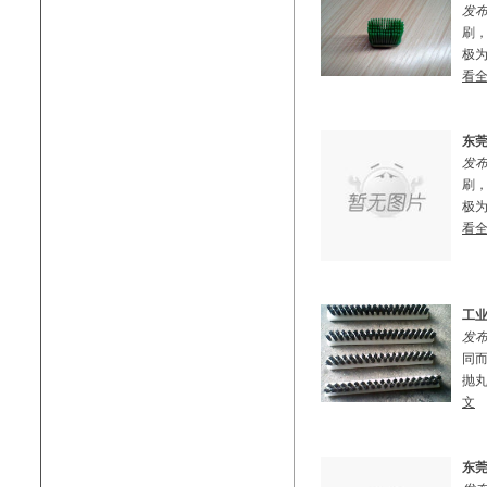
发布
刷
极为
看
东
发布
刷
极为
看
工
发布
同
抛丸
文
东