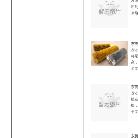
发布
用
来给
东
发布
将
高，
全
东
发布
植
换，
全
东