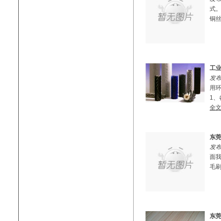
式
铜丝
工
发布
用
1、
全
东
发布
面
毛刷
东