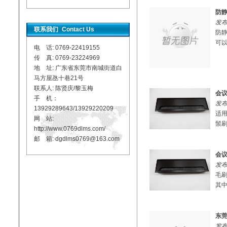
​防
发布
联系我们
Contact Us
防
可以
电 话: 0769-22419155
传 真: 0769-23224969
地 址: 广东省东莞市南城街道白
马方屋氹十巷21号
联系人: 陈贤庆/黎玉梅
会
手 机：
发布
13929289643/13929220209
适
网 站:
鬃刷
http://www.0769dlms.com/
邮 箱: dgdlms0769@163.com
会
发布
毛
其中
东
发布