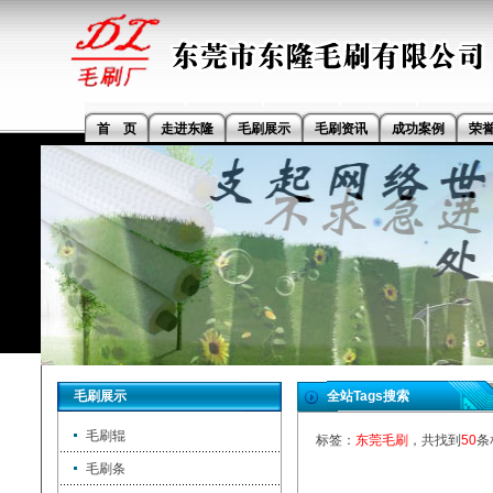
首 页
走进东隆
毛刷展示
毛刷资讯
成功案例
荣
毛刷展示
全站Tags搜索
毛刷辊
标签：
东莞毛刷
，共找到
50
条
毛刷条