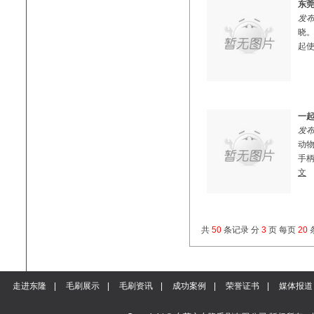
东
发布
晓
起使
一
发布
动
手柄
文
共
50
条记录 分
3
页 每页
20
走进东隆
|
毛刷展示
|
毛刷资讯
|
成功案例
|
荣誉证书
|
媒体报道