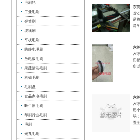
毛刷轮
东
工业毛刷
发布
是
弹簧刷
是学
绞线刷
平板毛刷
东
防静电毛刷
发布
放电板毛刷
们
所以
果蔬清洗毛刷
机械毛刷
毛刷盘
食品家电毛刷
东莞
发布
吸尘器毛刷
用
印刷行业毛刷
弱：
看
毛刷
光孔毛刷