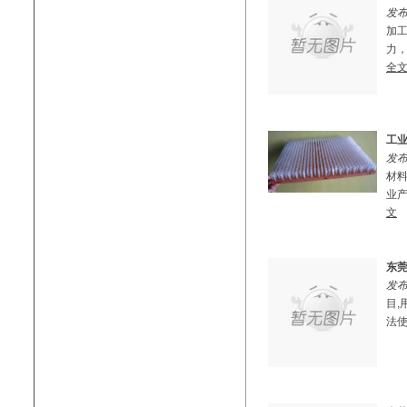
发布
加
力，
全
工
发布
材
业产
文
东
发布
目
法使