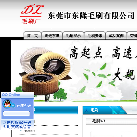
首 页
走进东隆
毛刷展示
毛刷资讯
成功案例
荣
毛刷展示
毛刷
毛刷辊
​毛刷8-3
毛刷条