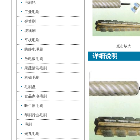
毛刷轮
工业毛刷
弹簧刷
绞线刷
平板毛刷
点击放大
防静电毛刷
详细说明
放电板毛刷
果蔬清洗毛刷
机械毛刷
毛刷盘
食品家电毛刷
吸尘器毛刷
印刷行业毛刷
毛刷
光孔毛刷