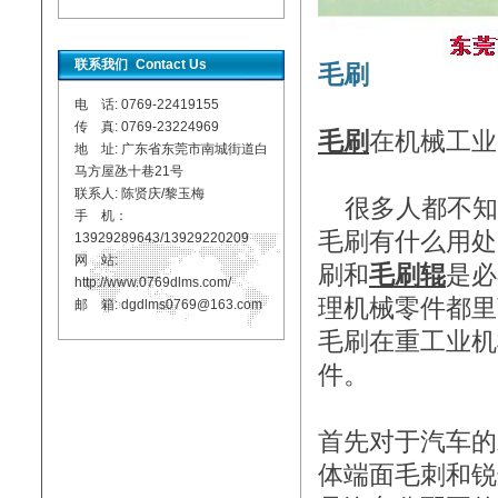
联系我们
Contact Us
毛刷
电 话: 0769-22419155
传 真: 0769-23224969
毛刷
在机械工业
地 址: 广东省东莞市南城街道白
马方屋氹十巷21号
联系人: 陈贤庆/黎玉梅
很多人都不知道
手 机：
毛刷有什么用处
13929289643/13929220209
网 站:
刷和
毛刷辊
是必
http://www.0769dlms.com/
理机械零件都里
邮 箱: dgdlms0769@163.com
毛刷在重工业机
件。
首先对于汽车的
体端面毛刺和锐