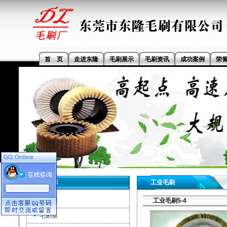
首 页
走进东隆
毛刷展示
毛刷资讯
成功案例
荣
毛刷展示
工业毛刷
毛刷辊
工业毛刷5-4
毛刷条