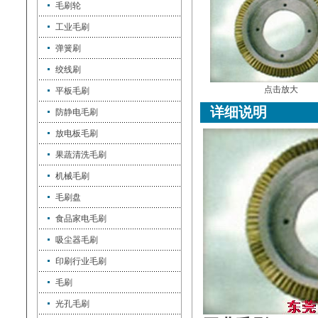
毛刷轮
工业毛刷
弹簧刷
绞线刷
点击放大
平板毛刷
详细说明
防静电毛刷
放电板毛刷
果蔬清洗毛刷
机械毛刷
毛刷盘
食品家电毛刷
吸尘器毛刷
印刷行业毛刷
毛刷
光孔毛刷