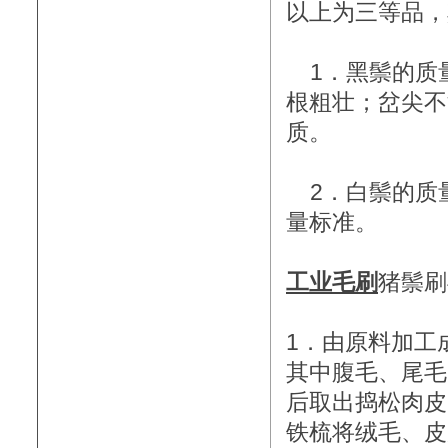
以上为三等品
1．黑鬃的质
根粗壮；岔尖不
质。
2．白鬃的质
量标准。
工业毛刷
猪鬃刷
1．由原料加工
其中腹毛、尾毛
后取出捣松肉皮
铁梳将绒毛、皮