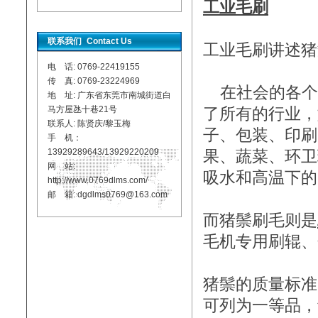
工业毛刷
联系我们
Contact Us
工业毛刷讲述猪
电 话: 0769-22419155
传 真: 0769-23224969
在社会的各个
地 址: 广东省东莞市南城街道白
马方屋氹十巷21号
了所有的行业，
联系人: 陈贤庆/黎玉梅
子、包装、印刷
手 机：
13929289643/13929220209
果、蔬菜、环卫
网 站:
吸水和高温下的
http://www.0769dlms.com/
邮 箱: dgdlms0769@163.com
而猪鬃刷毛则是
毛机专用刷辊、
猪鬃的质量标准
可列为一等品，